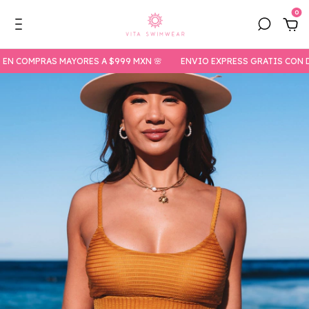
0
OMPRAS MAYORES A $999 MXN 🌸
ENVIO EXPRESS GRATIS CON DHL E