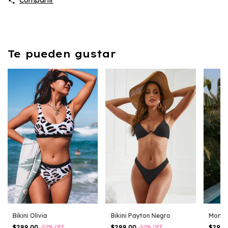
Te pueden gustar
Bikini Olivia
Bikini Payton Negro
Monok
$299.00
-
50
%
OFF
$299.00
-
50
%
OFF
$299