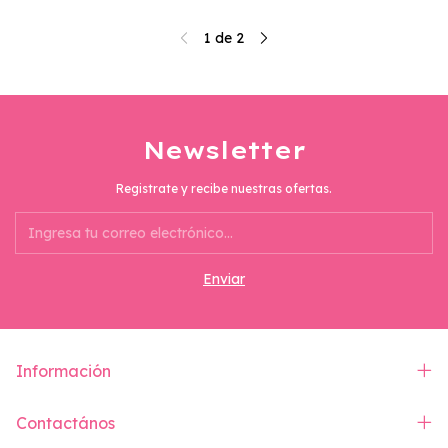
1
de
2
Newsletter
Registrate y recibe nuestras ofertas.
Información
Contactános