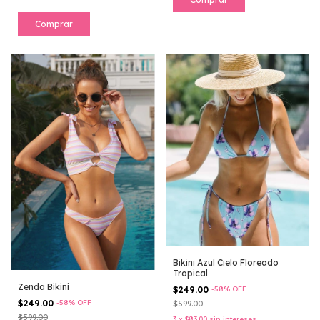
Comprar
Bikini Azul Cielo Floreado
Tropical
Zenda Bikini
$249.00
-
58
%
OFF
$249.00
-
58
%
OFF
$599.00
$599.00
3
x
$83.00
sin intereses