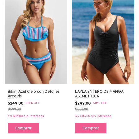
Bikini Azul Cielo con Detalles
LAYLA ENTERO DE MANGA
Arcoiris
ASIMETRICA
$249.00
-
58
%
OFF
$249.00
-
58
%
OFF
$599.00
$599.00
3
x
$83.00
sin intereses
3
x
$83.00
sin intereses
Comprar
Comprar