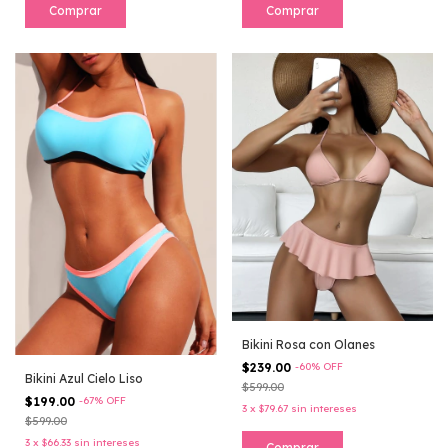
Comprar
Comprar
Bikini Rosa con Olanes
$239.00
-
60
%
OFF
Bikini Azul Cielo Liso
$599.00
$199.00
-
67
%
OFF
3
x
$79.67
sin intereses
$599.00
3
x
$66.33
sin intereses
Comprar