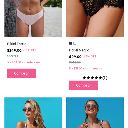
Bikini Estrid
Panti Negro
$249.00
-
58
%
OFF
$599.00
$99.00
-
69
%
OFF
3
x
$83.00
sin intereses
$319.00
3
x
$33.00
sin intereses
Comprar
(1)
Comprar