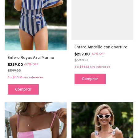
Entero Amarillo con abertura
$259.00
-
57
%
OFF
Entero Rayas Azul Marino
$599.00
$259.00
-
57
%
OFF
3
x
$86.33
sin intereses
$599.00
3
x
$86.33
sin intereses
Comprar
Comprar