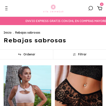
0
ENVIO EXPRESS GRATIS CON DHL EN COMPRAS MAYORES A $999 MXN 🌸
Inicio
.
Rebajas sabrosas
Rebajas sabrosas
Ordenar
Filtrar