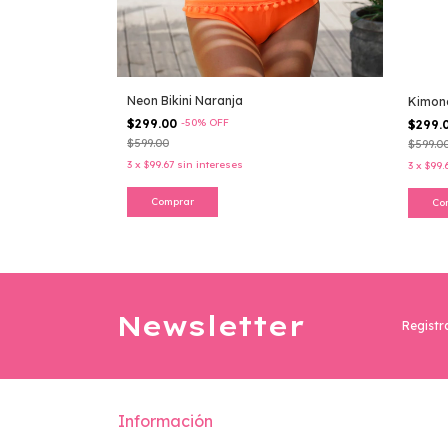
Neon Bikini Naranja
Kimono
$299.00
-
50
%
OFF
$299.
$599.00
$599.0
3
x
$99.67
sin intereses
3
x
$99.
Comprar
Co
Newsletter
Registr
Información