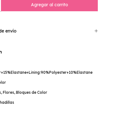
e envío
n
r+15%Elastane+Lining:90%Polyester+10%Elastane
olor
, Flores, Bloques de Color
hadillas