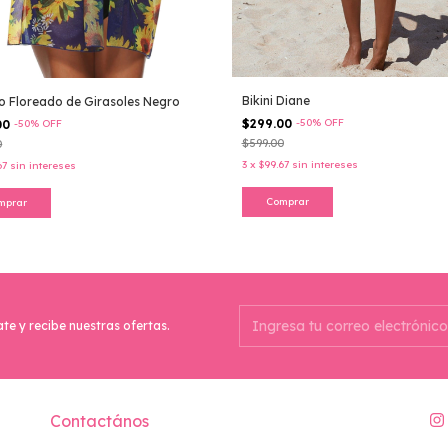
Bikini Diane
 Floreado de Girasoles Negro
$299.00
-
50
%
OFF
00
-
50
%
OFF
$599.00
0
3
x
$99.67
sin intereses
67
sin intereses
Comprar
mprar
ate y recibe nuestras ofertas.
Contactános