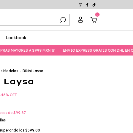
0
Lookbook
AYORES A $999 MXN 🌸
ENVIO EXPRESS GRATIS CON DHL EN COMPRA
os Modelos
.
Bikini Laysa
i Laysa
-
46
%
OFF
reses de
$99.67
lles
superando los
$599.00