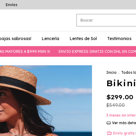
Envíos
bajas sabrosas!
Lencería
Lentes de Sol
Testimonios
ORES A $999 MXN 🌸
ENVIO EXPRESS GRATIS CON DHL EN COMPRAS M
Inicio
.
Todos l
Bikin
$299.00
$549.00
3
meses sin inte
Ver más deta
Envío gratis