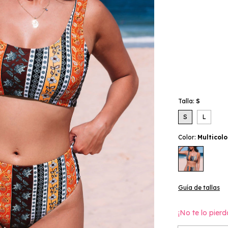
Talla:
S
S
L
Color:
Multicolo
Guía de tallas
¡No te lo pierd