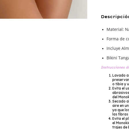
Descripció
Material: N
Forma de c
Incluye Alm
Bikini Tang
Instrucciones 
Lavado a 
preservar
o tibia y
Evita el u
abrasivos
del Monok
Secado al
aire en un
ya que lo
las fibras
Evita el 
el Monokin
trajes de