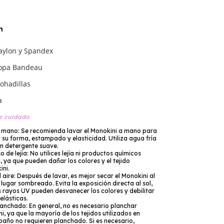
n
aylon y Spandex
opa Bandeau
ohadillas
a
de cuidado
mano: Se recomienda lavar el Monokini a mano para
 su forma, estampado y elasticidad. Utiliza agua fría
 un detergente suave.
so de lejía: No utilices lejía ni productos químicos
, ya que pueden dañar los colores y el tejido
ini.
 aire: Después de lavar, es mejor secar el Monokini al
 lugar sombreado. Evita la exposición directa al sol,
s rayos UV pueden desvanecer los colores y debilitar
 elásticas.
planchado: En general, no es necesario planchar
i, ya que la mayoría de los tejidos utilizados en
 baño no requieren planchado. Si es necesario,