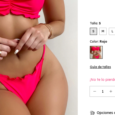
Talla:
S
S
M
L
Color:
Rojo
Guía de tallas
¡No te lo pierd
Opciones d