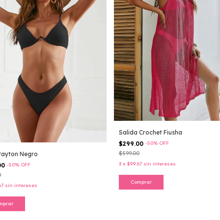
Salida Crochet Fiusha
$299.00
-
50
%
OFF
$599.00
 Payton Negro
3
x
$99.67
sin intereses
00
-
50
%
OFF
0
Comprar
67
sin intereses
mprar