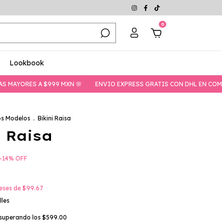
0
Lookbook
S A $999 MXN 🌸
ENVIO EXPRESS GRATIS CON DHL EN COMPRAS MAY
os Modelos
.
Bikini Raisa
i Raisa
-
14
%
OFF
reses de
$99.67
lles
superando los
$599.00