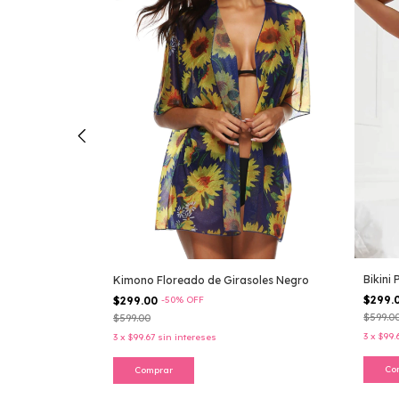
Bikini
Kimono Floreado de Girasoles Negro
$299.
$299.00
-
50
%
OFF
$599.0
$599.00
3
x
$99.
3
x
$99.67
sin intereses
Co
Comprar