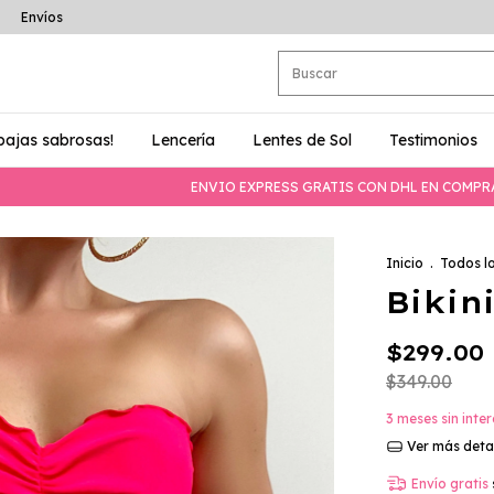
Envíos
bajas sabrosas!
Lencería
Lentes de Sol
Testimonios
ENVIO EXPRESS GRATIS CON DHL EN COMPRAS MAYORE
Inicio
.
Todos l
Bikin
$299.00
$349.00
3
meses sin inte
Ver más deta
Envío gratis