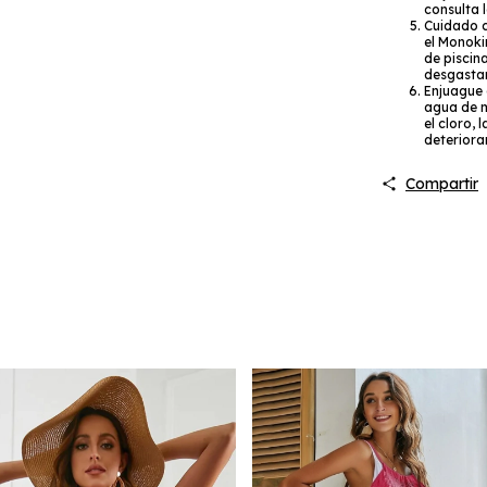
consulta l
Cuidado c
el Monoki
de piscin
desgastar 
Enjuague 
agua de m
el cloro,
deteriorar
Compartir