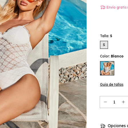
Envío gratis
Talla:
S
S
Color:
Blanco
Guía de tallas
Opciones d