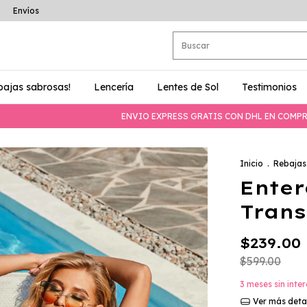
Envíos
bajas sabrosas!
Lencería
Lentes de Sol
Testimonios
ENVIO EXPRESS GRATIS CON DHL EN COMPRAS MAYOR
Inicio
.
Rebajas
Enter
Trans
$239.00
$599.00
3
meses sin inte
Ver más deta