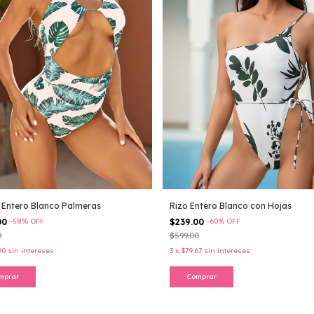
 Entero Blanco Palmeras
Rizo Entero Blanco con Hojas
00
-
58
%
OFF
$239.00
-
60
%
OFF
0
$599.00
00
sin intereses
3
x
$79.67
sin intereses
mprar
Comprar