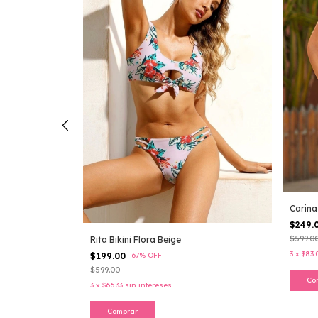
ho
Carina
$249.
$599.0
Rita Bikini Flora Beige
3
x
$83.
$199.00
-
67
%
OFF
$599.00
Co
3
x
$66.33
sin intereses
Comprar