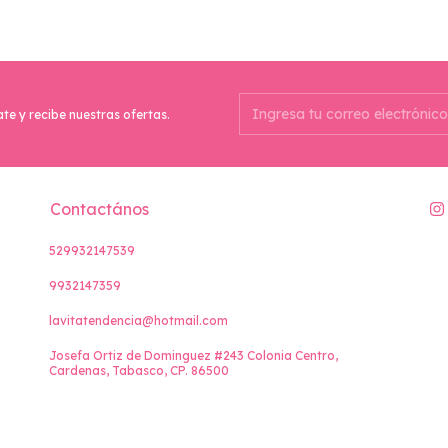
ate y recibe nuestras ofertas.
Contactános
529932147539
9932147359
lavitatendencia@hotmail.com
Josefa Ortiz de Dominguez #243 Colonia Centro,
Cardenas, Tabasco, CP. 86500