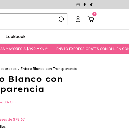
0
Lookbook
ES A $999 MXN 🌸
ENVIO EXPRESS GRATIS CON DHL EN COMPRAS MA
 sabrosas
.
Entero Blanco con Transparencia
o Blanco con
parencia
-
60
%
OFF
reses de
$79.67
lles