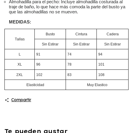
Almohadilla para el pecho:
Incluye almohadilla costurada al
traje de baño, lo que hace más comoda la parte del busto ya
que las almohadillas no se mueven.
MEDIDAS:
Busto
Cintura
Cadera
Tallas
Sin Estirar
Sin Estirar
Sin Estirar
L
91
74
94
XL
96
78
101
2XL
102
83
108
Elasticidad
Muy Elastico
Compartir
Te pueden gustar