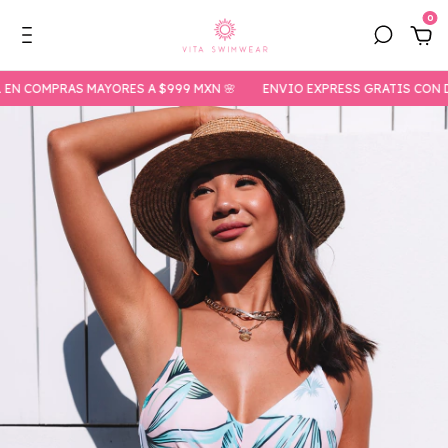
0
OMPRAS MAYORES A $999 MXN 🌸
ENVIO EXPRESS GRATIS CON DHL EN