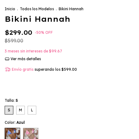
Inicio
.
Todos los Modelos
.
Bikini Hannah
Bikini Hannah
$299.00
-
50
%
OFF
$599.00
3
meses sin intereses de
$99.67
Ver más detalles
Envío gratis
superando los
$599.00
Talla:
S
S
M
L
Color:
Azul