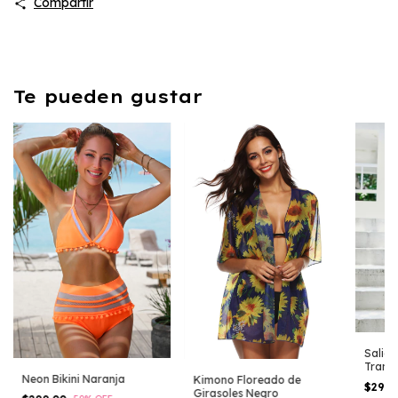
Compartir
Te pueden gustar
Salida
Trans
Neon Bikini Naranja
Kimono Floreado de
$299
Girasoles Negro