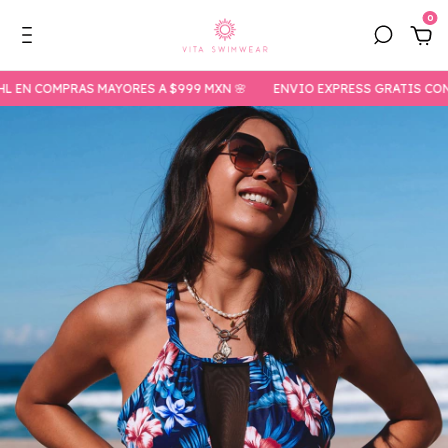
0
COMPRAS MAYORES A $999 MXN 🌸
ENVIO EXPRESS GRATIS CON DHL 