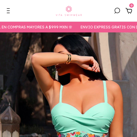
0
OMPRAS MAYORES A $999 MXN 🌸
ENVIO EXPRESS GRATIS CON DHL EN