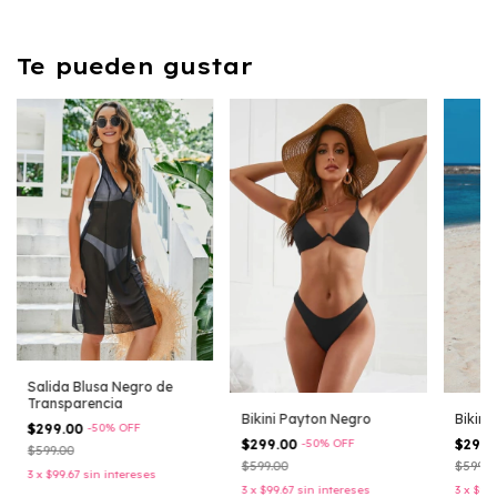
Te pueden gustar
Salida Blusa Negro de
Transparencia
Bikini Payton Negro
Bikini
$299.00
-
50
%
OFF
$299.00
-
50
%
OFF
$299
$599.00
$599.00
$599.0
3
x
$99.67
sin intereses
3
x
$99.67
sin intereses
3
x
$99.