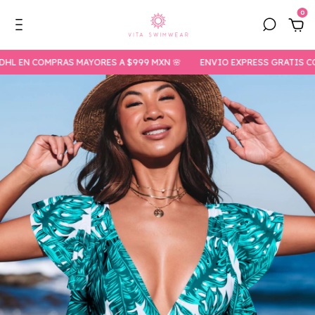
0
L EN COMPRAS MAYORES A $999 MXN 🌸
ENVIO EXPRESS GRATIS CON 