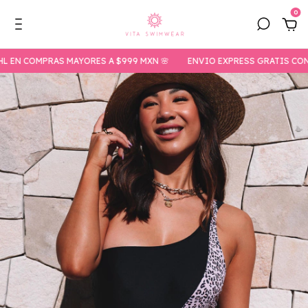
0
COMPRAS MAYORES A $999 MXN 🌸
ENVIO EXPRESS GRATIS CON DHL 