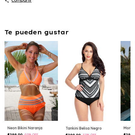
Compartir
Te pueden gustar
Neon Bikini Naranja
Monok
Tankini Belisa Negro
$299.00
-
50
%
OFF
$299
-
50
%
OFF