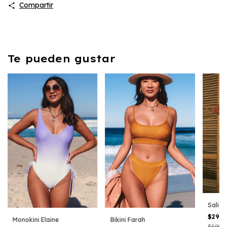
Compartir
Te pueden gustar
Salida
$299
Monokini Elaine
Bikini Farah
$599.0