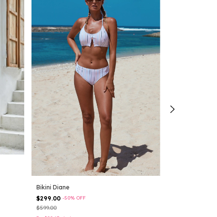
Bikini Diane
Bikini Payton 
$299.00
-
50
%
OFF
$299.00
-
50
%
O
$599.00
$599.00