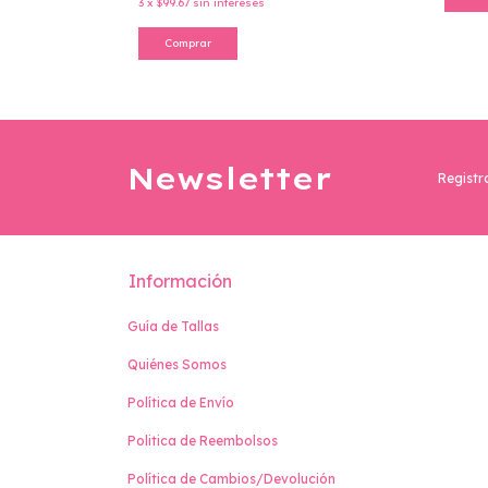
Co
3
x
$99.67
sin intereses
Comprar
Newsletter
Registr
Información
Guía de Tallas
Quiénes Somos
Política de Envío
Politica de Reembolsos