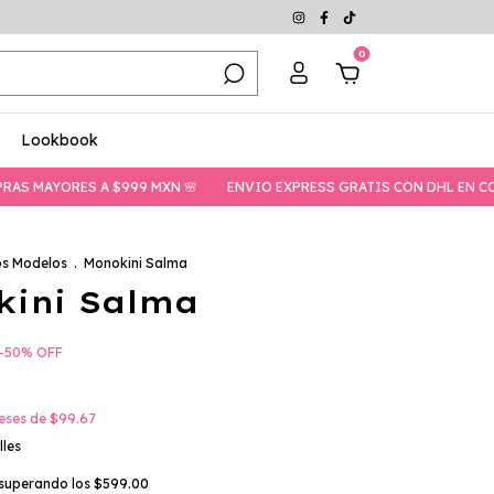
0
Lookbook
S A $999 MXN 🌸
ENVIO EXPRESS GRATIS CON DHL EN COMPRAS MAYO
os Modelos
.
Monokini Salma
kini Salma
-
50
%
OFF
reses de
$99.67
lles
superando los
$599.00