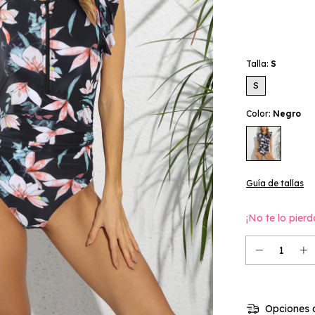
Talla:
S
S
Color:
Negro
Guía de tallas
¡No te lo pierd