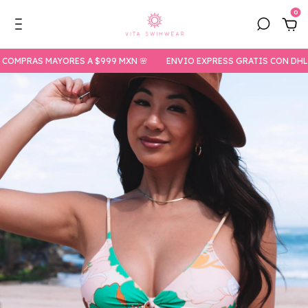
0
OMPRAS MAYORES A $999 MXN 🌸
ENVIO EXPRESS GRATIS CON DHL EN