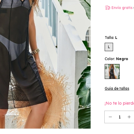
Envío gratis
Talla:
L
L
Color:
Negro
Guía de tallas
¡No te lo pierd