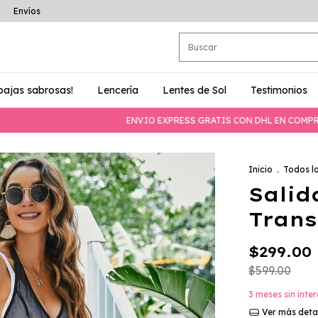
Envíos
bajas sabrosas!
Lencería
Lentes de Sol
Testimonios
ENVIO EXPRESS GRATIS CON DHL EN COMPRAS MAYORES
Inicio
.
Todos l
Salid
Trans
$299.00
$599.00
3
meses sin inte
Ver más deta