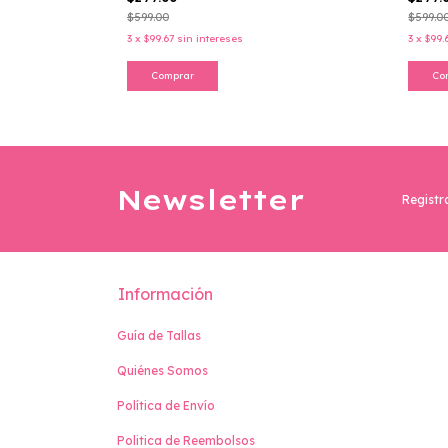
$299.
$299.00
-
50
%
OFF
$599.0
$599.00
3
x
$99.
3
x
$99.67
sin intereses
Co
Comprar
Newsletter
Registr
Información
Guía de Tallas
Quiénes Somos
Política de Envío