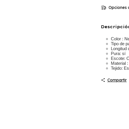
Opciones d
Descripció
Color :
Ne
Tipo de pa
Longitud 
Pura:
sí
Escote:
C
Material :
Tejido:
Est
Compartir