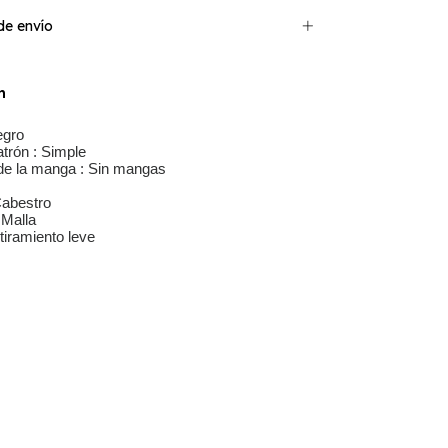
e envío
n
gro
trón :
Simple
de la manga :
Sin mangas
abestro
Malla
iramiento leve