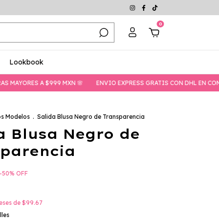
0
Lookbook
 A $999 MXN 🌸
ENVIO EXPRESS GRATIS CON DHL EN COMPRAS MAYO
os Modelos
.
Salida Blusa Negro de Transparencia
a Blusa Negro de
parencia
-
50
%
OFF
reses de
$99.67
lles