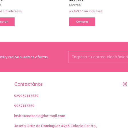
00
-
50
%
OFF
$299.00
-
50
%
OFF
0
$599.00
67
sin intereses
3
x
$99.67
sin intereses
mprar
Comprar
ate y recibe nuestras ofertas.
Contactános
529932147539
9932147359
lavitatendencia@hotmail.com