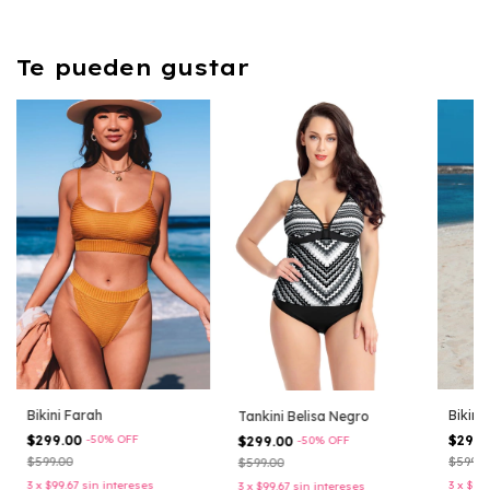
Te pueden gustar
Bikini Farah
Bikini
Tankini Belisa Negro
$299.00
-
50
%
OFF
$299
$299.00
-
50
%
OFF
$599.00
$599.0
$599.00
3
x
$99.67
sin intereses
3
x
$99.
3
x
$99.67
sin intereses