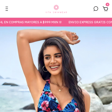
0
 COMPRAS MAYORES A $999 MXN 🌸
ENVIO EXPRESS GRATIS CON DHL 